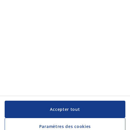
Catégories de produits
Service clientèle
Service clientèle
JYSK
JYSK
Siège social
Suivez JYSK
Langue