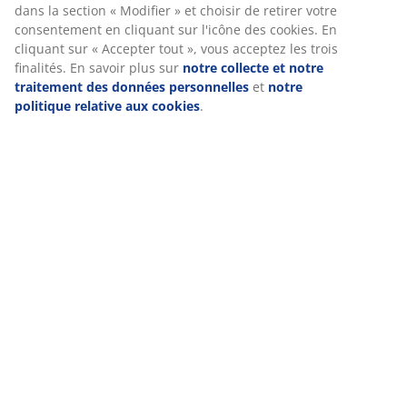
Chez JYSK, nous utilisons des cookies et des identifiants mobiles
pour vous garantir une bonne expérience lorsque vous visitez n
site web. Les cookies collectent des informations vous concerna
afin de garantir le bon fonctionnement du site, de générer des
statistiques et de vous proposer des publicités pertinentes. Lor
vous acceptez les cookies marketing, nous partageons vos donn
de navigation avec nos partenaires marketing (par exemple Goo
Meta et TikTok) afin de vous proposer des publicités personnali
et statiques. Vous pouvez en savoir plus sur les finalités de ces
cookies dans la section « Modifier » et choisir de retirer votre
consentement en cliquant sur l'icône des cookies. En cliquant su
Accepter tout », vous acceptez les trois finalités. En savoir plus 
notre collecte et notre traitement des données personnelles
e
notre politique relative aux cookies
.