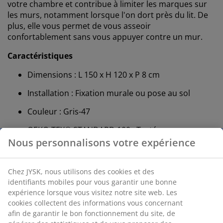
votre chambre et contribue à limiter les marques sur
les murs, notamment lorsque l'on dort près du lit. De
plus, elle vous permet de vous asseoir
confortablement sans vous appuyer contre un mur.
Caractéristiques
Dimensions : L 150 x H 120 x P 8 cm
Installation : Fixation murale ou pose au sol
Couleur : Gris-47
OEKO-TEX® STANDARD 100 : Testé sans
substances nocives
FSC® Mix : Le bois et les matériaux forestiers
utilisés dans ce produit proviennent de sources
certifiées FSC®, recyclées ou issues d'autres
sources contrôlées
Temprakon® : Matériaux essentiels pour un
sommeil réparateur aux propriétés