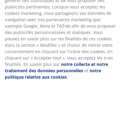
thermorégulatrices
Installation
Cette tête de lit peut être fixée au mur ou posée
directement au sol. Si vous la posez au sol, elle doit
être adossée à un mur pour une installation sécurisée.
Couleur
Assortissez votre tête de lit à d'autres articles de literie
de la même couleur Gris-47 pour une harmonie
parfaite.
OEKO-TEX® STANDARD 100
Ce produit est certifié OEKO-TEX® STANDARD 100. Cela
signifie que chaque composant est testé par des
instituts OEKO-TEX® indépendants et respecte des
limites strictes en matière de substances nocives.
FSC® Mix