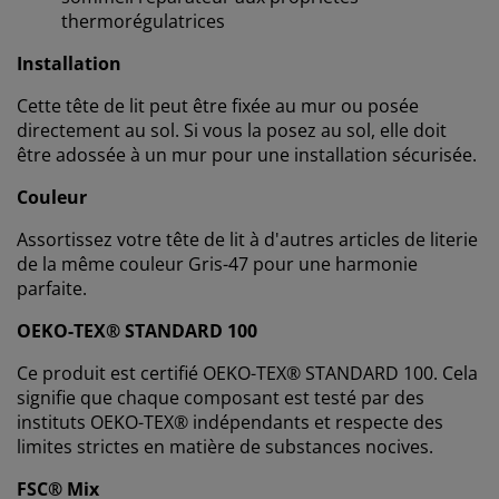
générer des statistiques et de vous proposer des
thermorégulatrices
publicités pertinentes. Lorsque vous acceptez les
cookies marketing, nous partageons vos données de
Installation
navigation avec nos partenaires marketing (par
exemple Google, Meta et TikTok) afin de vous proposer
Cette tête de lit peut être fixée au mur ou posée
des publicités personnalisées et statiques. Vous
directement au sol. Si vous la posez au sol, elle doit
pouvez en savoir plus sur les finalités de ces cookies
être adossée à un mur pour une installation sécurisée.
dans la section « Modifier » et choisir de retirer votre
consentement en cliquant sur l'icône des cookies. En
Couleur
cliquant sur « Accepter tout », vous acceptez les trois
Assortissez votre tête de lit à d'autres articles de literie
finalités. En savoir plus sur
notre collecte et notre
de la même couleur Gris-47 pour une harmonie
traitement des données personnelles
et
notre
parfaite.
politique relative aux cookies
.
OEKO-TEX® STANDARD 100
Ce produit est certifié OEKO-TEX® STANDARD 100. Cela
signifie que chaque composant est testé par des
instituts OEKO-TEX® indépendants et respecte des
limites strictes en matière de substances nocives.
FSC® Mix