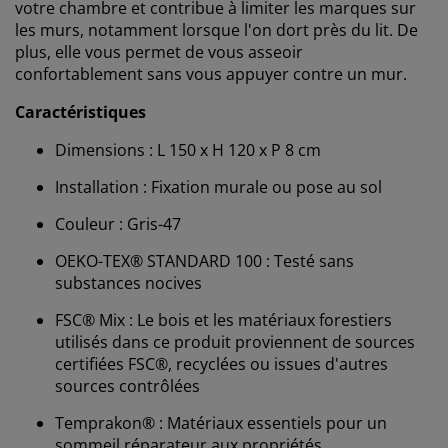
votre chambre et contribue à limiter les marques sur
les murs, notamment lorsque l'on dort près du lit. De
plus, elle vous permet de vous asseoir
confortablement sans vous appuyer contre un mur.
Caractéristiques
Dimensions : L 150 x H 120 x P 8 cm
Installation : Fixation murale ou pose au sol
Couleur : Gris-47
OEKO-TEX® STANDARD 100 : Testé sans
substances nocives
Nous personnalisons votre expérience
FSC® Mix : Le bois et les matériaux forestiers
utilisés dans ce produit proviennent de sources
Chez JYSK, nous utilisons des cookies et des
certifiées FSC®, recyclées ou issues d'autres
identifiants mobiles pour vous garantir une bonne
sources contrôlées
expérience lorsque vous visitez notre site web. Les
cookies collectent des informations vous concernant
Temprakon® : Matériaux essentiels pour un
afin de garantir le bon fonctionnement du site, de
sommeil réparateur aux propriétés