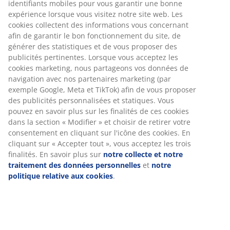
Numéro d’article: 1629401
Spécifications
Avis
(
100
)
À propos de la marque
Livraison