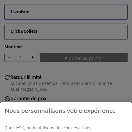
Livraison
Click&Collect
Montant
-
+
Ajouter au panier
Retour illimité
Aucune limite de temps - retournez dans n'importe
quel magasin JYSK
Garantie de prix
30 jours de garantie de prix sur tous les articles
Options de livraison flexibles
Livraison rapide et facile