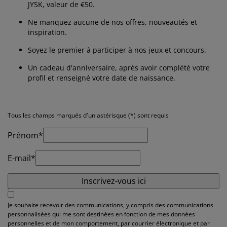
ccessoires entretien meubles
clairages d'extérieur
oustiquaires
raps
ommiers avec rangement
clairage
JYSK, valeur de €50.
Ne manquez aucune de nos offres, nouveautés et
ilm pour vitrage
amping
arde-robes
ommiers
énage
inspiration.
Soyez le premier à participer à nos jeux et concours.
ccessoires
eubles de chambre à coucher
atelas enfant
hambre d’enfant
Un cadeau d'anniversaire, après avoir complété votre
its superposés
aver et repasser
profil et renseigné votre date de naissance.
rticles pour animaux de compagnie
Tous les champs marqués d'un astérisque (*) sont requis
Prénom*
E-mail*
Inscrivez-vous ici
Je souhaite recevoir des communications, y compris des communications
personnalisées qui me sont destinées en fonction de mes données
personnelles et de mon comportement, par courrier électronique et par