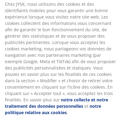
intéresser.
Chez JYSK, nous utilisons des cookies et des
identifiants mobiles pour vous garantir une bonne
Nous traitons vos informations avec attention.
expérience lorsque vous visitez notre site web. Les
cookies collectent des informations vous concernant
En lire plus sur notre politique de protection des données
afin de garantir le bon fonctionnement du site, de
personnelles.
générer des statistiques et de vous proposer des
publicités pertinentes. Lorsque vous acceptez les
cookies marketing, nous partageons vos données de
navigation avec nos partenaires marketing (par
FAQ
exemple Google, Meta et TikTok) afin de vous proposer
des publicités personnalisées et statiques. Vous
pouvez en savoir plus sur les finalités de ces cookies
Comment mettre à jour les informations de mon profil ?
dans la section « Modifier » et choisir de retirer votre
consentement en cliquant sur l'icône des cookies. En
À quelle fréquence JYSK organise-t-il des compétitions et
cliquant sur « Accepter tout », vous acceptez les trois
des matchs ?
finalités. En savoir plus sur
notre collecte et notre
Où puis-je trouver la liste des gagnants des cartes-cadeaux
traitement des données personnelles
et
notre
mensuelles, des concours et des jeux ?
politique relative aux cookies
.
Comment puis-je me désinscrire de la newsletter ?
Primary