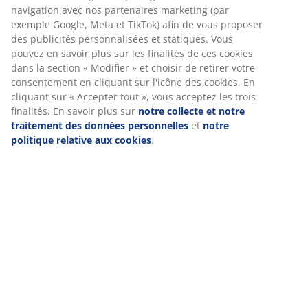
Spécifications
Avis
(
20
)
Nous personnalisons votre expérience
Livraison
Chez JYSK, nous utilisons des cookies et des identifiants mobile
vous garantir une bonne expérience lorsque vous visitez notre s
web. Les cookies collectent des informations vous concernant af
garantir le bon fonctionnement du site, de générer des statistiq
de vous proposer des publicités pertinentes. Lorsque vous accep
cookies marketing, nous partageons vos données de navigation 
nos partenaires marketing (par exemple Google, Meta et TikTok) 
vous proposer des publicités personnalisées et statiques. Vous
en savoir plus sur les finalités de ces cookies dans la section « M
» et choisir de retirer votre consentement en cliquant sur l'icôn
cookies. En cliquant sur « Accepter tout », vous acceptez les troi