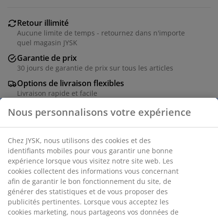
Retour illimité
Aucune limite de temps - retournez dans n'importe
quel magasin JYSK
Garantie de prix
30 jours de garantie de prix sur tous les articles
Options de livraison flexibles
Livraison rapide et facile
Nous personnalisons votre expérience
Placage décoratif. l182 x H42 x P45 cm
Chez JYSK, nous utilisons des cookies et des
identifiants mobiles pour vous garantir une bonne
Numéro d’article: 3630136
expérience lorsque vous visitez notre site web. Les
cookies collectent des informations vous concernant
Instructions de montage
afin de garantir le bon fonctionnement du site, de
générer des statistiques et de vous proposer des
publicités pertinentes. Lorsque vous acceptez les
cookies marketing, nous partageons vos données de