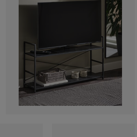
0%
5%
10%
0%