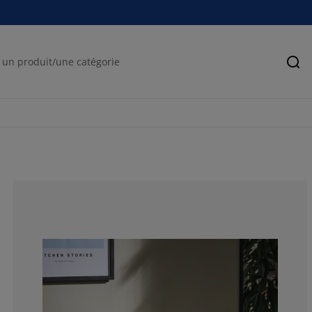
Rec
85%