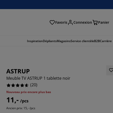
Favoris
Connexion
Panier
herche
Inspiration
Dépliants
Magasins
Service clientèle
B2B
Carrière
ASTRUP
Meuble TV ASTRUP 1 tablette noir
(
20
)
Nouveau prix encore plus bas
11,-
/pcs
Ancien prix: 15,- /pcs