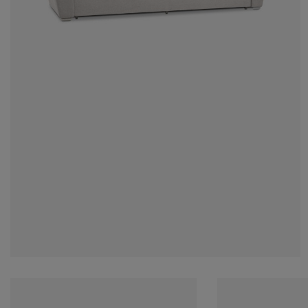
cessoires entretien meubles
lairages d'extérieur
ustiquaires
aps
mmiers avec rangement
lairage
lm pour vitrage
mping
rde-robes
mmiers
nage
cessoires
ubles de chambre à coucher
telas enfant
ambre d’enfant
ts superposés
ver et repasser
ticles pour animaux de compagnie