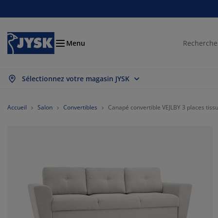
Chambre à coucher
Rideaux & stores
Salle à manger
Lits et matelas
Déco et textile
Salle de bain
Rangement
Bureau
Entrée
Jardin
Salon
Menu
Sélectionnez votre magasin JYSK
ficher tout
ficher tout
ficher tout
ficher tout
ficher tout
ficher tout
ficher tout
ficher tout
ficher tout
ficher tout
ficher tout
telas
telas à ressorts
rviettes
bilier de bureau
napés
bles
rde-robes
ité de couloir
deaux prêt-à-poser
ubles de jardin
coration
Accueil
Salon
Convertibles
Canapé convertible VEJLBY 3 places tissu
s
telas en mousse
xtiles
ngement
uteuils
aises
ubles de rangement
ur le mur
ores enrouleurs
ussins de jardin
xtiles
îtes de rangement
uettes
mmiers tapissiers
ticles de toilette
bles basses
ngement
ité de couloir
tits rangements
melles verticales
ur la table
brages de jardin
cessoires entretien meubles
eillers
rmatelas
ver et repasser
ngement
tits rangements
xtiles
ores vénitiens
ur le mur
cessoires de jardin
ubles TV
cessoires entretien meubles
rures de lit
dres de lit
ores plissés
isine