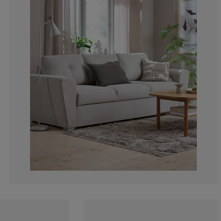
15%
10%
0%
0%