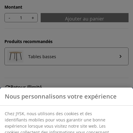
Montant
-
+
Ajouter au panier
Produits recommandés
Tables basses
Retour illimité
Aucune limite de temps - retournez dans n'importe
quel magasin JYSK
Garantie de prix
30 jours de garantie de prix sur tous les articles
Options de livraison flexibles
Livraison rapide et facile