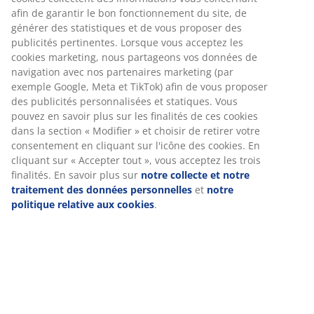
Canapé 3 places en tissu. Se convertit facilement en lit.
Coussin d'assise avec ressorts ensachés et
rembourrage en mousse. Coussin de dossier en
mousse. Couchage: 140x200 cm. l240 x H86 x P88 cm
Numéro d’article: 3630085
Instructions de montage
Spécifications
Avis
(
25
)