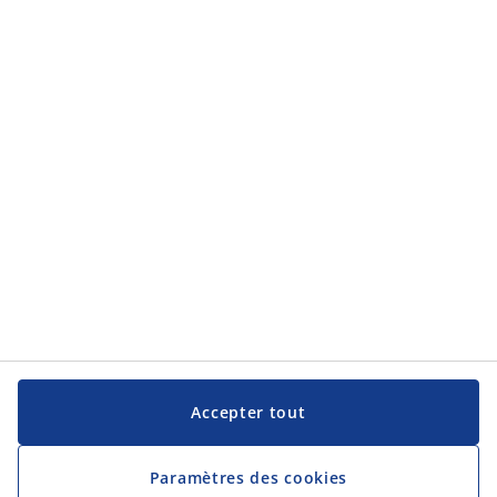
Service clientèle
Service clientèle
JYSK
JYSK
Siège social
Suivez JYSK
Langue