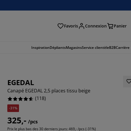
Favoris
Connexion
Panier
herche
Inspiration
Dépliants
Magasins
Service clientèle
B2B
Carrière
EGEDAL
Canapé EGEDAL 2,5 places tissu beige
(
118
)
-31%
325,-
/pcs
7797%
Prix le plus bas des 30 derniers jours:
469,- /pcs (-31%)