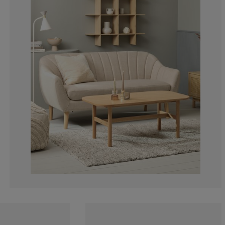
11.86440677966
6.77966101694
1.69491525423
3.38983050847