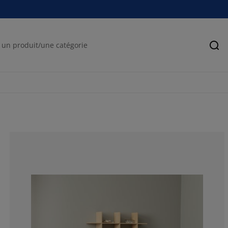
Rec
76.2711864406