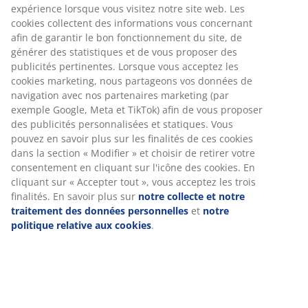
Numéro d’article: 2515100
Spécifications
Avis
(
58
)
À propos de la marque
Livraison