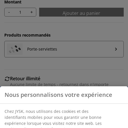
Montant
-
+
Ajouter au panier
Produits recommandés
Porte-serviettes
Retour illimité
Aucune limite de temps - retournez dans n'importe
quel magasin JYSK
Nous personnalisons votre expérience
Garantie de prix
30 jours de garantie de prix sur tous les articles
Chez JYSK, nous utilisons des cookies et des
Options de livraison flexibles
identifiants mobiles pour vous garantir une bonne
Livraison rapide et facile
expérience lorsque vous visitez notre site web. Les