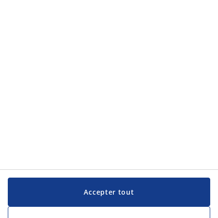
Catégories de produits
Service clientèle
Service clientèle
JYSK
JYSK
Siège social
Suivez JYSK
Langue
Accepter tout