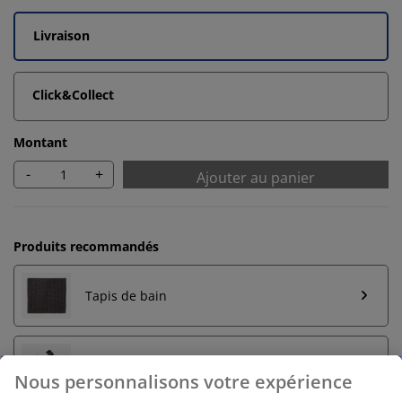
Livraison
Click&Collect
Montant
-
+
Ajouter au panier
Produits recommandés
Tapis de bain
Porte-serviettes