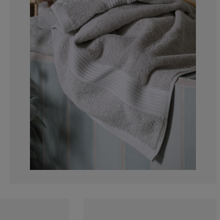
12.5%
0%
0%
0%