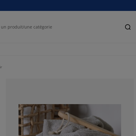
Rec
ir
87.5%