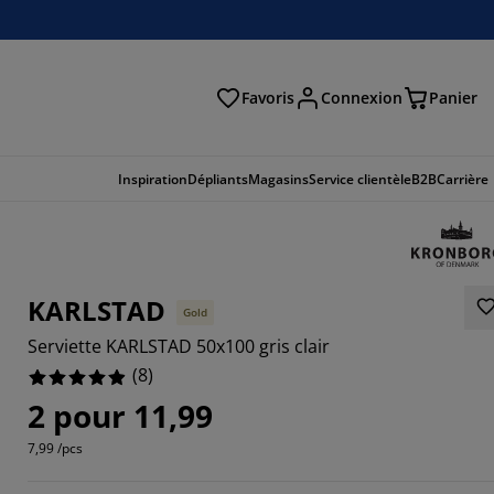
Favoris
Connexion
Panier
herche
Inspiration
Dépliants
Magasins
Service clientèle
B2B
Carrière
KARLSTAD
Gold
Serviette KARLSTAD 50x100 gris clair
(
8
)
2 pour 11,99
7,99 /pcs