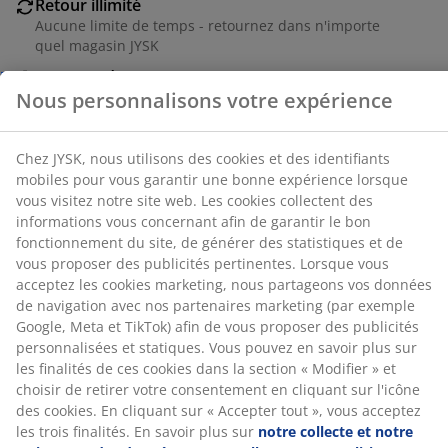
Retour illimité
identifiants mobiles pour vous garantir une bonne
Aucune limite de temps - retournez dans n'importe
expérience lorsque vous visitez notre site web. Les
quel magasin JYSK
cookies collectent des informations vous concernant
Garantie de prix
afin de garantir le bon fonctionnement du site, de
30 jours de garantie de prix sur tous les articles
générer des statistiques et de vous proposer des
publicités pertinentes. Lorsque vous acceptez les
Options de livraison flexibles
cookies marketing, nous partageons vos données de
Livraison rapide et facile
navigation avec nos partenaires marketing (par
exemple Google, Meta et TikTok) afin de vous proposer
des publicités personnalisées et statiques. Vous
pouvez en savoir plus sur les finalités de ces cookies
Numéro d’article: 2337758
dans la section « Modifier » et choisir de retirer votre
consentement en cliquant sur l'icône des cookies. En
cliquant sur « Accepter tout », vous acceptez les trois
finalités. En savoir plus sur
notre collecte et notre
Spécifications
traitement des données personnelles
et
notre
politique relative aux cookies
.
Avis
(
76
)