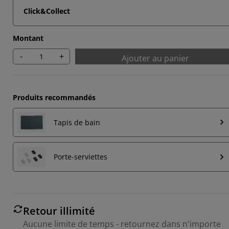
Click&Collect
Montant
-
+
Ajouter au panier
Produits recommandés
Tapis de bain
Porte-serviettes
Retour illimité
Aucune limite de temps - retournez dans n'importe