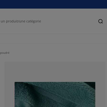
Rec
 poudré
80%