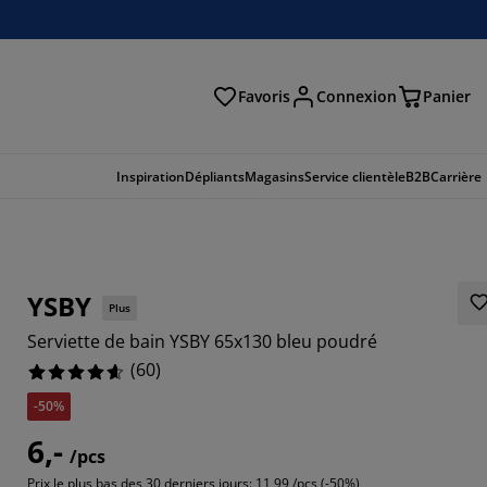
Favoris
Connexion
Panier
herche
Inspiration
Dépliants
Magasins
Service clientèle
B2B
Carrière
YSBY
Plus
Serviette de bain YSBY 65x130 bleu poudré
(
60
)
-50%
6,-
/pcs
Prix le plus bas des 30 derniers jours:
11,99 /pcs (-50%)