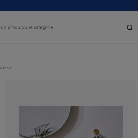
Rec
e foncé
57.1428571428