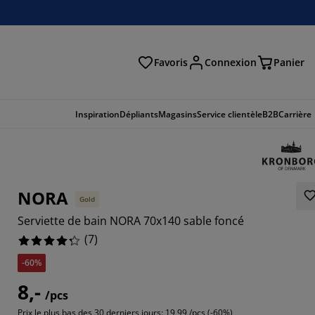
Favoris
Connexion
Panier
herche
Inspiration
Dépliants
Magasins
Service clientèle
B2B
Carrière
NORA
Gold
Serviette de bain NORA 70x140 sable foncé
(
7
)
-60%
8,-
5714%
/pcs
Prix le plus bas des 30 derniers jours:
19,99 /pcs (-60%)