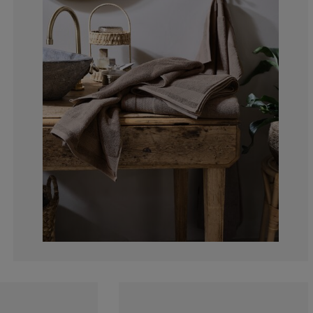
14.2857142857
28.5714285714
0%
0%