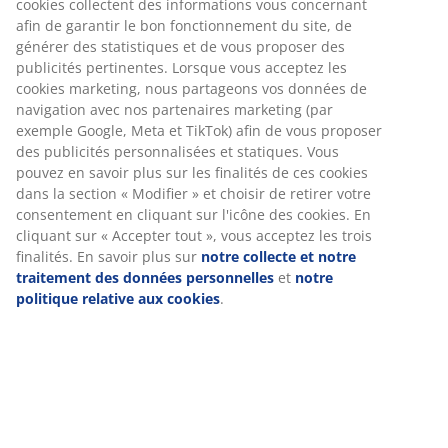
Numéro d’article: 2351201
Spécifications
Avis
(
111
)
Livraison