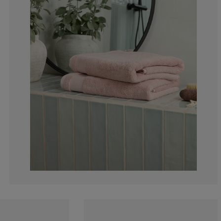
6.89655172413
1.724137931034
0%
0%