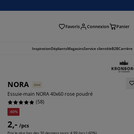
Favoris
Connexion
Panier
herche
Inspiration
Dépliants
Magasins
Service clientèle
B2B
Carrière
NORA
Gold
Essuie-main NORA 40x60 rose poudré
(
58
)
-60%
2,-
2759%
/pcs
Prix le plus bas des 30 derniers jours:
4,99 /pcs (-60%)