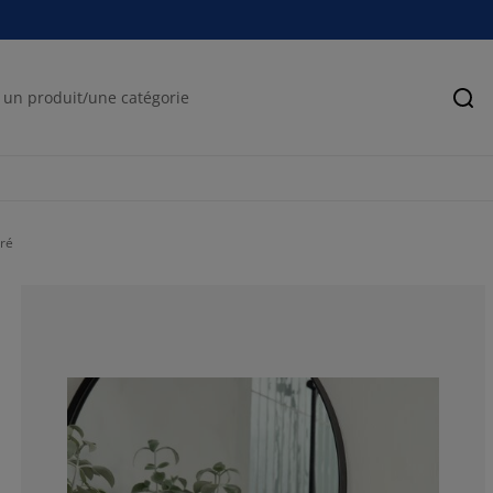
Rec
ré
91.3793103448