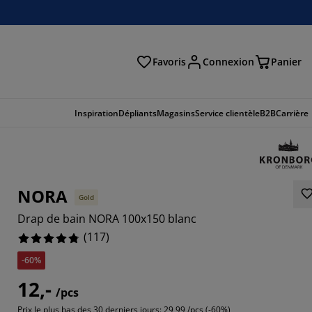
Favoris
Connexion
Panier
herche
Inspiration
Dépliants
Magasins
Service clientèle
B2B
Carrière
NORA
Gold
Drap de bain NORA 100x150 blanc
(
117
)
-60%
12,-
803%
/pcs
Prix le plus bas des 30 derniers jours:
29,99 /pcs (-60%)