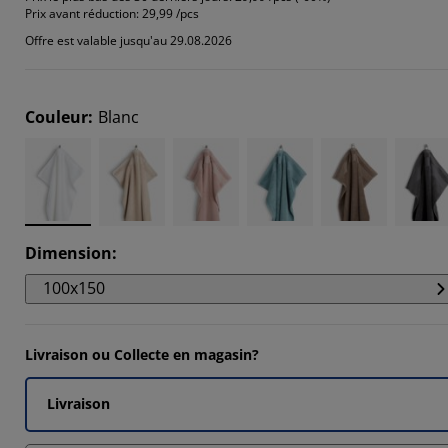
983%
Prix avant réduction:
29,99 /pcs
Offre est valable jusqu'au 29.08.2026
419%
8548%
Couleur
:
Blanc
7095%
Dimension
:
100x150
Livraison ou Collecte en magasin?
Livraison