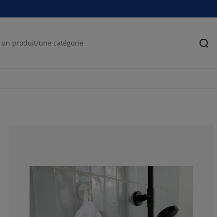
Rec
88.03418803418