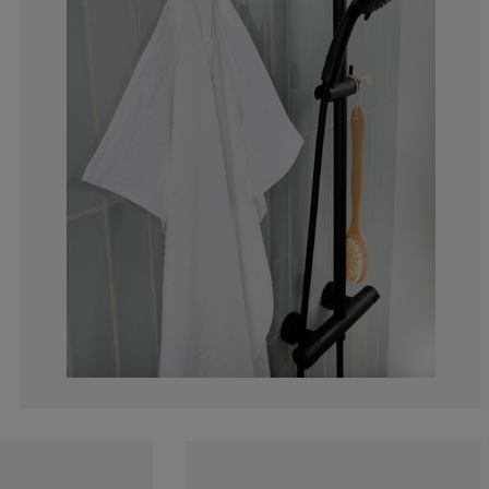
5.982905982905
3.418803418803
0.854700854700
1.709401709401