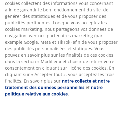
Numéro d’article: 2754856
Spécifications
Avis
(
42
)
Livraison