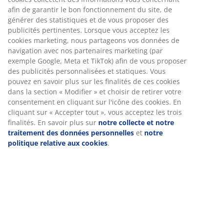
Numéro d’article: 2762541
Spécifications
Avis
(
63
)
Livraison