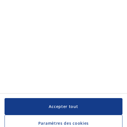
Service clientèle
Service clientèle
JYSK
JYSK
Siège social
Suivez JYSK
Langue