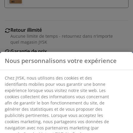
Retour illimité
Aucune limite de temps - retournez dans n'importe
quel magasin JYSK
Garantie de prix
30 jours de garantie de prix sur tous les articles
Nous personnalisons votre expérience
Options de livraison flexibles
Livraison rapide et facile
Chez JYSK, nous utilisons des cookies et des
identifiants mobiles pour vous garantir une bonne
expérience lorsque vous visitez notre site web. Les
Miroir à maquillage grossissant x5. Avec éclairage LED,
cookies collectent des informations vous concernant
minuterie, ventouses et base pivotante. Excl. piles. Ø20
afin de garantir le bon fonctionnement du site, de
x H22 cm
générer des statistiques et de vous proposer des
publicités pertinentes. Lorsque vous acceptez les
cookies marketing, nous partageons vos données de
Numéro d’article: 2771600
navigation avec nos partenaires marketing (par
Étiquetage