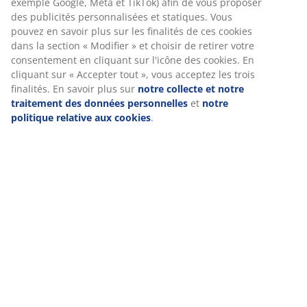
exemple Google, Meta et TikTok) afin de vous proposer
des publicités personnalisées et statiques. Vous
pouvez en savoir plus sur les finalités de ces cookies
dans la section « Modifier » et choisir de retirer votre
Spécifications
consentement en cliquant sur l'icône des cookies. En
cliquant sur « Accepter tout », vous acceptez les trois
finalités. En savoir plus sur
notre collecte et notre
traitement des données personnelles
et
notre
Avis
politique relative aux cookies
.
(
26
)
Livraison