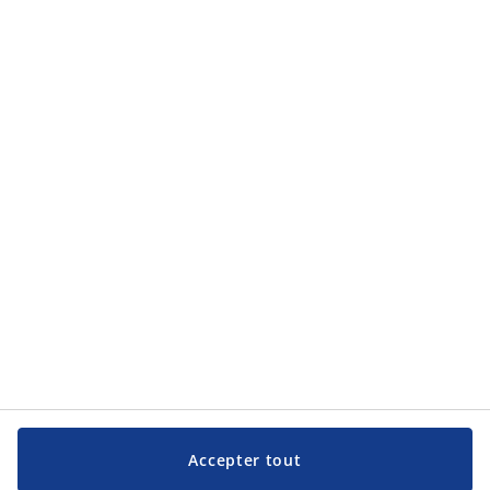
Catégories de produits
Catégories de produits
Service clientèle
Service clientèle
JYSK
JYSK
Siège social
Suivez JYSK
Langue
Accepter tout