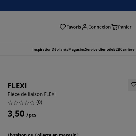
Favoris
Connexion
Panier
herche
Inspiration
Dépliants
Magasins
Service clientèle
B2B
Carrière
FLEXI
Pièce de liaison FLEXI
(
0
)
3,50
/pcs
Livraison ou Collecte en magasin?