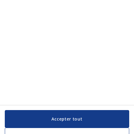
Catégories de produits
Service clientèle
Service clientèle
JYSK
JYSK
Siège social
Suivez JYSK
Langue
Accepter tout