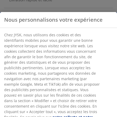
Boîte de rangement avec couvercle pratique, fabriquée
en herbier marin pour un aspect naturel. Le design
compact s'adapte bien sur les étagères ou dans les
armoires. l32 x L20 x H14 cm
Numéro d’article: 4911993
Spécifications
Nous personnalisons votre expérience
Avis
Chez JYSK, nous utilisons des cookies et des identifiants mobiles
(
20
)
pour vous garantir une bonne expérience lorsque vous visitez
notre site web. Les cookies collectent des informations vous
concernant afin de garantir le bon fonctionnement du site, de