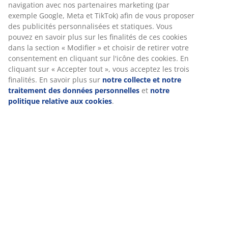
Spécifications
Avis
(
21
)
Nous personnalisons votre expérience
Livraison
Chez JYSK, nous utilisons des cookies et des identifiants mobile
vous garantir une bonne expérience lorsque vous visitez notre s
Les cookies collectent des informations vous concernant afin de 
le bon fonctionnement du site, de générer des statistiques et d
proposer des publicités pertinentes. Lorsque vous acceptez les 
marketing, nous partageons vos données de navigation avec no
partenaires marketing (par exemple Google, Meta et TikTok) afin
proposer des publicités personnalisées et statiques. Vous pouv
savoir plus sur les finalités de ces cookies dans la section « Modi
choisir de retirer votre consentement en cliquant sur l'icône des