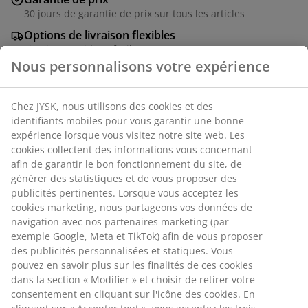
30 jours de garantie de prix sur tous les articles
Options de livraison flexibles
Livraison rapide et facile
Fauteuil lounge en acier et polyrotin. Incl. coussins de
qualité avec housse résistante. Empilable. l74 x H75 x
Nous personnalisons votre expérience
P75 cm
Chez JYSK, nous utilisons des cookies et des identifiants
Numéro d’article: 3700287
mobiles pour vous garantir une bonne expérience lorsque
vous visitez notre site web. Les cookies collectent des
Instructions de montage
informations vous concernant afin de garantir le bon
fonctionnement du site, de générer des statistiques et de
vous proposer des publicités pertinentes. Lorsque vous
acceptez les cookies marketing, nous partageons vos
Spécifications
données de navigation avec nos partenaires marketing
(par exemple Google, Meta et TikTok) afin de vous
proposer des publicités personnalisées et statiques. Vous
pouvez en savoir plus sur les finalités de ces cookies dans
Avis