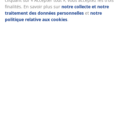
la section « Modifier » et choisir de retirer votre
(
23
)
consentement en cliquant sur l'icône des cookies. En
cliquant sur « Accepter tout », vous acceptez les trois
finalités. En savoir plus sur
notre collecte et notre
traitement des données personnelles
et
notre politique
Livraison
relative aux cookies
.