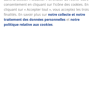
Spécifications
Avis
(
1013
)
Livraison
Nous personnalisons votre expérience
Chez JYSK, nous utilisons des cookies et des identifiants mobile
garantir une bonne expérience lorsque vous visitez notre site w
collectent des informations vous concernant afin de garantir le 
fonctionnement du site, de générer des statistiques et de vous
publicités pertinentes. Lorsque vous acceptez les cookies marke
partageons vos données de navigation avec nos partenaires mar
exemple Google, Meta et TikTok) afin de vous proposer des publi