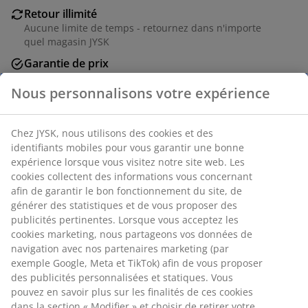
Retour illimité
Aucune limite de temps - retournez dans n'importe
quel magasin JYSK
Garantie de prix
30 jours de garantie de prix sur tous les articles
Options de livraison flexibles
Livraison rapide et facile
Table pliante avec plateau blanc en plastique résistant
aux UV. Le cadre et les pieds sont en acier peint par
poudrage. La table peut être repliée à plat et rangée
facilement. l75 x L180 x H74 cm
Numéro d’article: 3750000
Instructions de montage