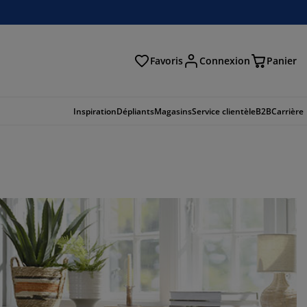
Favoris
Connexion
Panier
herche
Inspiration
Dépliants
Magasins
Service clientèle
B2B
Carrière