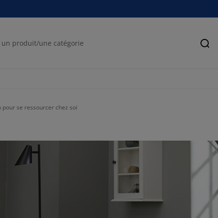
Rec
 pour se ressourcer chez soi