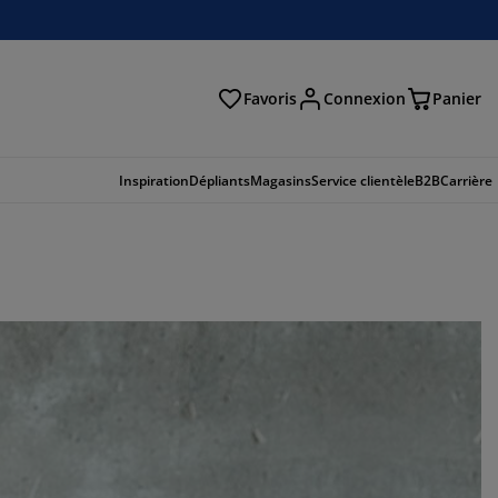
Favoris
Connexion
Panier
herche
Inspiration
Dépliants
Magasins
Service clientèle
B2B
Carrière