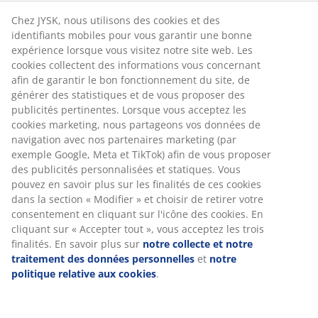
cotons dmaquillage
réutilisables ou une trousse de
toilette de luxe sont autant de petits objets qui
Chez JYSK, nous utilisons des cookies et des
donnent ce petit plus à la routine quotidienne de la
identifiants mobiles pour vous garantir une bonne
salle de bain. Parfait comme cadeau de Noël pour
expérience lorsque vous visitez notre site web. Les
quelqu'un qui mérite d'être chouchouté!
cookies collectent des informations vous concernant
afin de garantir le bon fonctionnement du site, de
générer des statistiques et de vous proposer des
publicités pertinentes. Lorsque vous acceptez les
cookies marketing, nous partageons vos données de
navigation avec nos partenaires marketing (par
exemple Google, Meta et TikTok) afin de vous proposer
des publicités personnalisées et statiques. Vous
pouvez en savoir plus sur les finalités de ces cookies
dans la section « Modifier » et choisir de retirer votre
consentement en cliquant sur l'icône des cookies. En
cliquant sur « Accepter tout », vous acceptez les trois
finalités. En savoir plus sur
notre collecte et notre
traitement des données personnelles
et
notre
politique relative aux cookies
.