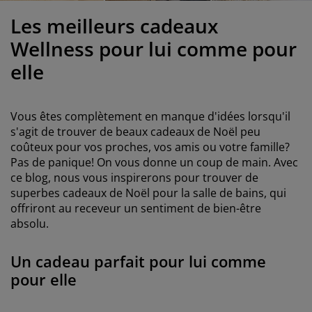
ccessoires entretien meubles
clairages d'extérieur
oustiquaires
raps
ommiers avec rangement
clairage
Les meilleurs cadeaux
ilm pour vitrage
amping
arde-robes
ommiers
énage
Wellness pour lui comme pour
elle
ccessoires
eubles de chambre à coucher
atelas enfant
hambre d’enfant
its superposés
aver et repasser
Vous êtes complètement en manque d'idées lorsqu'il
s'agit de trouver de beaux cadeaux de Noël peu
rticles pour animaux de compagnie
coûteux pour vos proches, vos amis ou votre famille?
Pas de panique! On vous donne un coup de main. Avec
ce blog, nous vous inspirerons pour trouver de
superbes cadeaux de Noël pour la salle de bains, qui
offriront au receveur un sentiment de bien-être
absolu.
Un cadeau parfait pour lui comme
pour elle