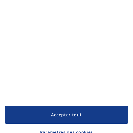
Catégories de produits
Service clientèle
Service clientèle
JYSK
JYSK
Siège social
Suivez JYSK
Langue
Accepter tout
Paramètres des cookies