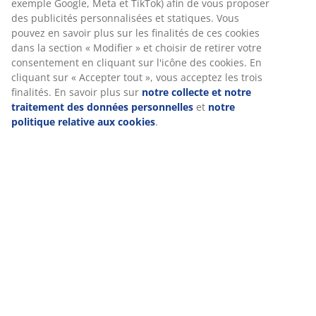
Nous personnalisons votre expérience
Chez JYSK, nous utilisons des cookies et des identifiants mobiles
pour vous garantir une bonne expérience lorsque vous visitez n
site web. Les cookies collectent des informations vous concerna
afin de garantir le bon fonctionnement du site, de générer des
statistiques et de vous proposer des publicités pertinentes. Lor
vous acceptez les cookies marketing, nous partageons vos donn
de navigation avec nos partenaires marketing (par exemple Goo
Meta et TikTok) afin de vous proposer des publicités personnali
et statiques. Vous pouvez en savoir plus sur les finalités de ces
cookies dans la section « Modifier » et choisir de retirer votre
consentement en cliquant sur l'icône des cookies. En cliquant su
Accepter tout », vous acceptez les trois finalités. En savoir plus 
notre collecte et notre traitement des données personnelles
e
notre politique relative aux cookies
.