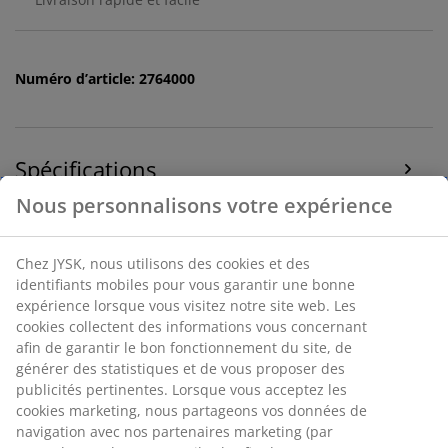
Numéro d’article: 2764000
Spécifications
Avis
(
7
)
Livraison