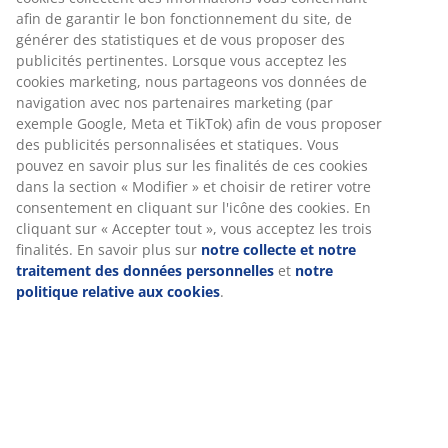
afin de garantir le bon fonctionnement du site, de
générer des statistiques et de vous proposer des
publicités pertinentes. Lorsque vous acceptez les
cookies marketing, nous partageons vos données de
navigation avec nos partenaires marketing (par
exemple Google, Meta et TikTok) afin de vous proposer
des publicités personnalisées et statiques. Vous
pouvez en savoir plus sur les finalités de ces cookies
dans la section « Modifier » et choisir de retirer votre
consentement en cliquant sur l'icône des cookies. En
cliquant sur « Accepter tout », vous acceptez les trois
finalités. En savoir plus sur
notre collecte et notre
traitement des données personnelles
et
notre
Les nouvelles étoiles en papier HYRM décorent
politique relative aux cookies
.
parfaitement vos fenêtres, et le sapin artificiel de Noël
FENRIR apporte une sensation de calme et de nature
dans votre pièce.