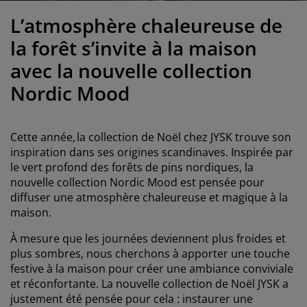
ccessoires entretien meubles
clairages d'extérieur
oustiquaires
raps
ommiers avec rangement
clairage
L’atmosphère chaleureuse de
ilm pour vitrage
amping
arde-robes
ommiers
énage
la forêt s’invite à la maison
avec la nouvelle collection
ccessoires
eubles de chambre à coucher
atelas enfant
hambre d’enfant
Nordic Mood
its superposés
aver et repasser
Cette année, la collection de Noël chez JYSK trouve son
rticles pour animaux de compagnie
inspiration dans ses origines scandinaves. Inspirée par
le vert profond des forêts de pins nordiques, la
nouvelle collection Nordic Mood est pensée pour
diffuser une atmosphère chaleureuse et magique à la
maison.
À mesure que les journées deviennent plus froides et
plus sombres, nous cherchons à apporter une touche
festive à la maison pour créer une ambiance conviviale
et réconfortante. La nouvelle collection de Noël JYSK a
justement été pensée pour cela : instaurer une