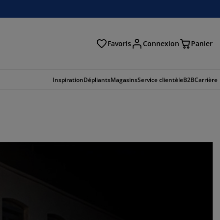
Favoris
Connexion
Panier
herche
Inspiration
Dépliants
Magasins
Service clientèle
B2B
Carrière