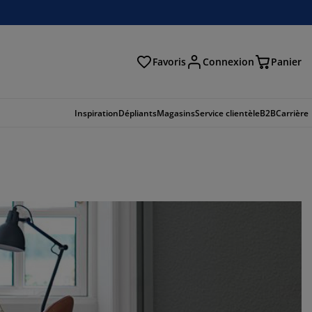
Favoris
Connexion
Panier
herche
Inspiration
Dépliants
Magasins
Service clientèle
B2B
Carrière