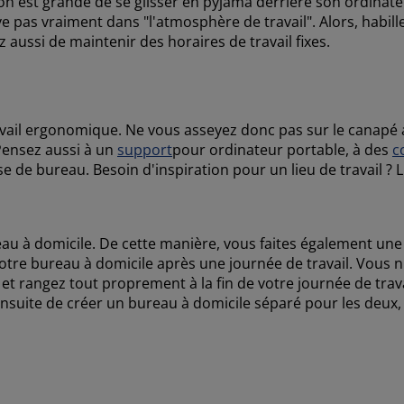
ion est grande de se glisser en pyjama derrière son ordina
uve pas vraiment dans "l'atmosphère de travail". Alors, hab
 aussi de maintenir des horaires de travail fixes.
avail ergonomique. Ne vous asseyez donc pas sur le canapé 
Pensez aussi à un
support
pour ordinateur portable, à des
c
 de bureau. Besoin d'inspiration pour un lieu de travail ? L
au à domicile. De cette manière, vous faites également une d
 votre bureau à domicile après une journée de travail. Vous 
t rangez tout proprement à la fin de votre journée de trava
ensuite de créer un bureau à domicile séparé pour les deux, 