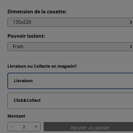
6362%
Dimension de la couette
:
2725%
135x220
8181%
8181%
Pouvoir isolant
:
Frais
Livraison ou Collecte en magasin?
Livraison
Click&Collect
Montant
-
+
Ajouter au panier