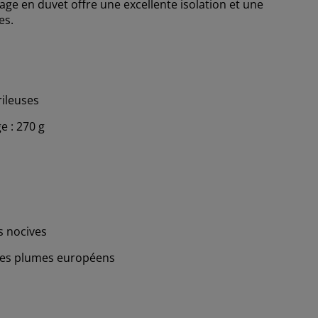
ge en duvet offre une excellente isolation et une
es.
rileuses
e : 270 g
s nocives
 des plumes européens