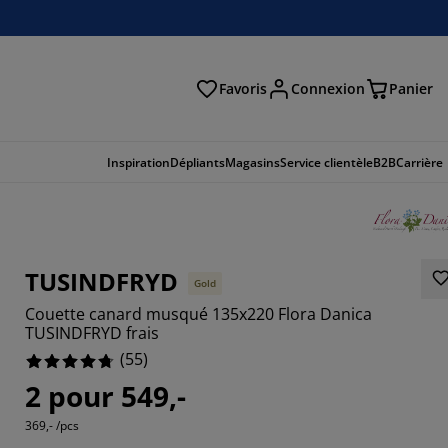
Favoris
Connexion
Panier
herche
Inspiration
Dépliants
Magasins
Service clientèle
B2B
Carrière
TUSINDFRYD
Gold
Couette canard musqué 135x220 Flora Danica
TUSINDFRYD frais
(
55
)
2 pour 549,-
4545%
369,- /pcs