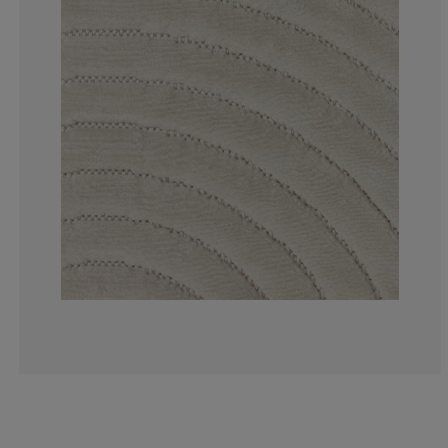
9.25925925925
4.62962962962
3.703703703703
11.1111111111