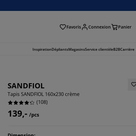
Favoris
Connexion
Panier
herche
Inspiration
Dépliants
Magasins
Service clientèle
B2B
Carrière
SANDFIOL
Tapis SANDFIOL 160x230 crème
(
108
)
139,-
/pcs
9629%
Dimension
: