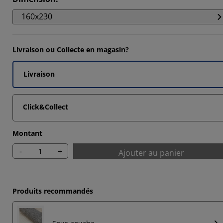
926%
160x230
963%
7033%
Livraison ou Collecte en magasin?
1111%
Livraison
Click&Collect
Montant
-
+
Ajouter au panier
Produits recommandés