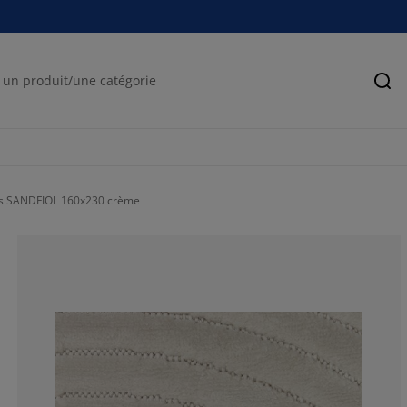
Rec
s SANDFIOL 160x230 crème
71.2962962962