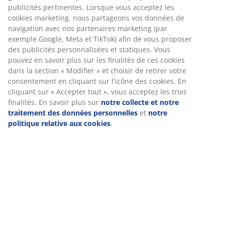
Numéro d’article: 5803144
Spécifications
Avis
(
166
)
Livraison