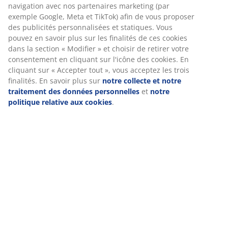
Spécifications
Avis
(
77
)
Livraison