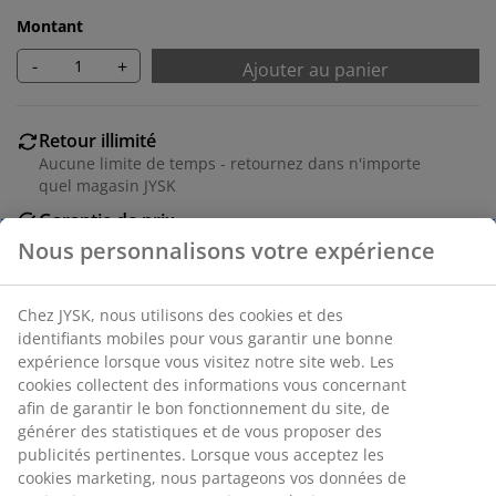
Montant
-
+
Ajouter au panier
Retour illimité
Aucune limite de temps - retournez dans n'importe
quel magasin JYSK
Garantie de prix
30 jours de garantie de prix sur tous les articles
Options de livraison flexibles
Livraison rapide et facile
Numéro d’article: 4543044
Spécifications