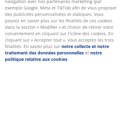
Avis
(
340
)
Livraison
Nous personnalisons votre expérience
Chez JYSK, nous utilisons des cookies et des identifiants mobile
vous garantir une bonne expérience lorsque vous visitez notre s
Les cookies collectent des informations vous concernant afin de 
le bon fonctionnement du site, de générer des statistiques et d
proposer des publicités pertinentes. Lorsque vous acceptez les 
marketing, nous partageons vos données de navigation avec no
partenaires marketing (par exemple Google, Meta et TikTok) afin
proposer des publicités personnalisées et statiques. Vous pouv
savoir plus sur les finalités de ces cookies dans la section « Modi