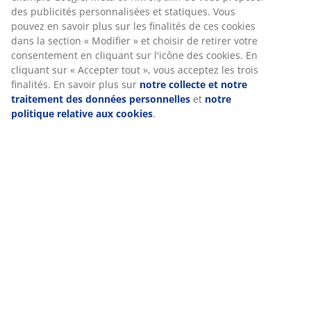
(
5
)
fonctionnement du site, de générer des statistiques et de
vous proposer des publicités pertinentes. Lorsque vous
acceptez les cookies marketing, nous partageons vos
données de navigation avec nos partenaires marketing (par
Livraison
exemple Google, Meta et TikTok) afin de vous proposer des
publicités personnalisées et statiques. Vous pouvez en
savoir plus sur les finalités de ces cookies dans la section «
Modifier » et choisir de retirer votre consentement en
cliquant sur l'icône des cookies. En cliquant sur « Accepter
tout », vous acceptez les trois finalités. En savoir plus sur
notre collecte et notre traitement des données
personnelles
et
notre politique relative aux cookies
.