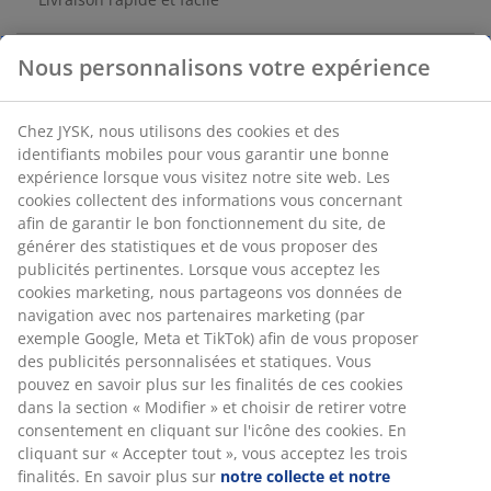
Placage décoratif. Lot de 3. Ø45/55/70 x P3/3/3 cm
Numéro d’article: 3651003
Instructions de montage
Nous personnalisons votre expérience
Spécifications
Chez JYSK, nous utilisons des cookies et des identifiants
mobiles pour vous garantir une bonne expérience lorsque
vous visitez notre site web. Les cookies collectent des
Avis
informations vous concernant afin de garantir le bon
(
52
)
fonctionnement du site, de générer des statistiques et de vous
proposer des publicités pertinentes. Lorsque vous acceptez les
cookies marketing, nous partageons vos données de
navigation avec nos partenaires marketing (par exemple
Livraison
Google, Meta et TikTok) afin de vous proposer des publicités