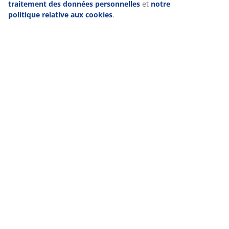
personnalisées et statiques. Vous pouvez en savoir plus sur les
finalités de ces cookies dans la section « Modifier » et choisir
de retirer votre consentement en cliquant sur l'icône des
cookies. En cliquant sur « Accepter tout », vous acceptez les
trois finalités. En savoir plus sur
notre collecte et notre
traitement des données personnelles
et
notre politique
relative aux cookies
.