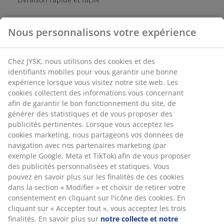
Acier. Convient pour portes et escaliers. Peut être
utilisé d'une seule main. Extensible jusqu'à 105 cm.
l67/105,5 x H70 x P4 cm
Numéro d’article: 3650330
Spécifications
Avis
(
120
)
Livraison