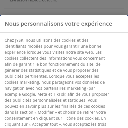
Butée de porte en toile grise avec un design qui donne
une impression de confort et de convivialité tout en
maintenant les portes en place. La poignée en corde
permet de déplacer facilement la butée de porte. l20 x
Nous personnalisons votre expérience
L10 x H20 cm
Chez JYSK, nous utilisons des cookies et des identifiants
Numéro d’article: 4912106
mobiles pour vous garantir une bonne expérience lorsque
vous visitez notre site web. Les cookies collectent des
informations vous concernant afin de garantir le bon
fonctionnement du site, de générer des statistiques et de
Spécifications
vous proposer des publicités pertinentes. Lorsque vous
acceptez les cookies marketing, nous partageons vos
données de navigation avec nos partenaires marketing
(par exemple Google, Meta et TikTok) afin de vous
Avis
proposer des publicités personnalisées et statiques. Vous
(
47
)
pouvez en savoir plus sur les finalités de ces cookies dans
la section « Modifier » et choisir de retirer votre