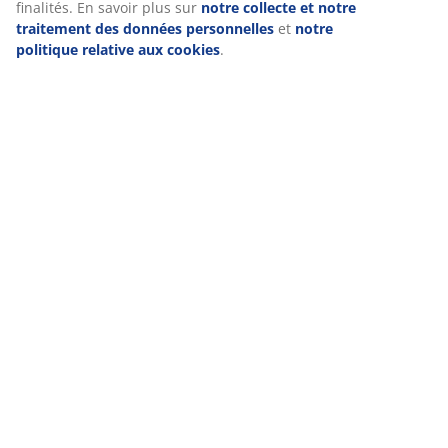
consentement en cliquant sur l'icône des cookies. En
cliquant sur « Accepter tout », vous acceptez les trois
Livraison
finalités. En savoir plus sur
notre collecte et notre
traitement des données personnelles
et
notre politique
relative aux cookies
.