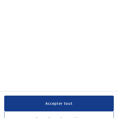
Catégories de produits
Service clientèle
Service clientèle
JYSK
JYSK
Siège social
Suivez JYSK
Langue
Accepter tout