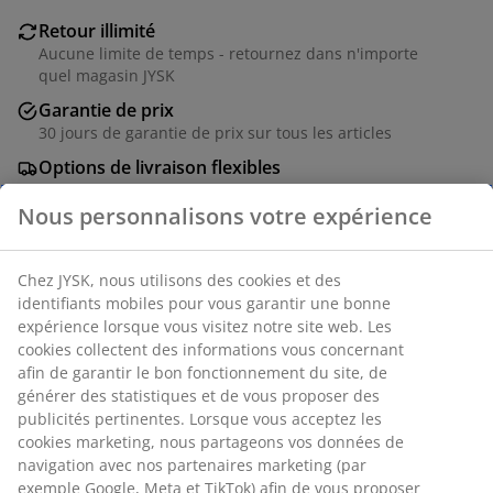
Retour illimité
Aucune limite de temps - retournez dans n'importe
quel magasin JYSK
Garantie de prix
30 jours de garantie de prix sur tous les articles
Options de livraison flexibles
Livraison rapide et facile
Nous personnalisons votre expérience
Numéro d’article: 1760140
Chez JYSK, nous utilisons des cookies et des
identifiants mobiles pour vous garantir une bonne
expérience lorsque vous visitez notre site web. Les
cookies collectent des informations vous concernant
Spécifications
afin de garantir le bon fonctionnement du site, de
générer des statistiques et de vous proposer des
publicités pertinentes. Lorsque vous acceptez les
cookies marketing, nous partageons vos données de
Avis
navigation avec nos partenaires marketing (par
exemple Google, Meta et TikTok) afin de vous proposer