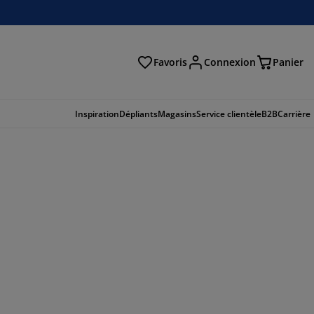
Favoris
Connexion
Panier
herche
Inspiration
Dépliants
Magasins
Service clientèle
B2B
Carrière