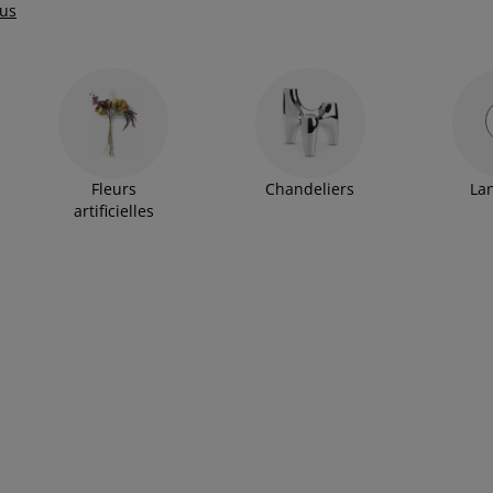
lus
Fleurs
Chandeliers
La
artificielles