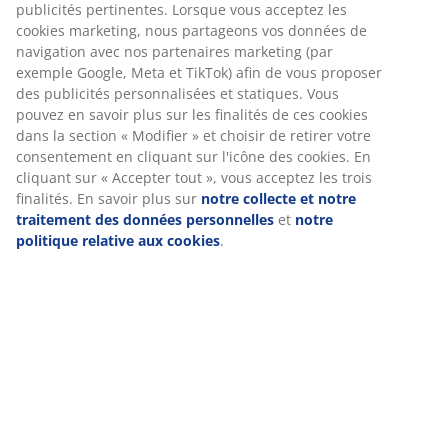
Numéro d’article: 6890126
Spécifications
Avis
(
10
)
Livraison